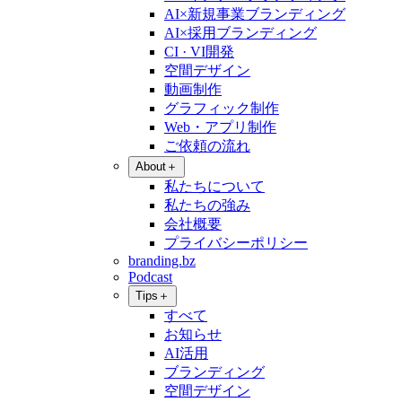
AI×新規事業ブランディング
AI×採用ブランディング
CI · VI開発
空間デザイン
動画制作
グラフィック制作
Web・アプリ制作
ご依頼の流れ
About
＋
私たちについて
私たちの強み
会社概要
プライバシーポリシー
branding.bz
Podcast
Tips
＋
すべて
お知らせ
AI活用
ブランディング
空間デザイン