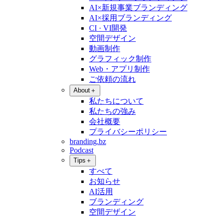
AI×新規事業ブランディング
AI×採用ブランディング
CI · VI開発
空間デザイン
動画制作
グラフィック制作
Web・アプリ制作
ご依頼の流れ
About
＋
私たちについて
私たちの強み
会社概要
プライバシーポリシー
branding.bz
Podcast
Tips
＋
すべて
お知らせ
AI活用
ブランディング
空間デザイン