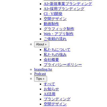
AI×新規事業ブランディング
AI×採用ブランディング
CI · VI開発
空間デザイン
動画制作
グラフィック制作
Web・アプリ制作
ご依頼の流れ
About
＋
私たちについて
私たちの強み
会社概要
プライバシーポリシー
branding.bz
Podcast
Tips
＋
すべて
お知らせ
AI活用
ブランディング
空間デザイン