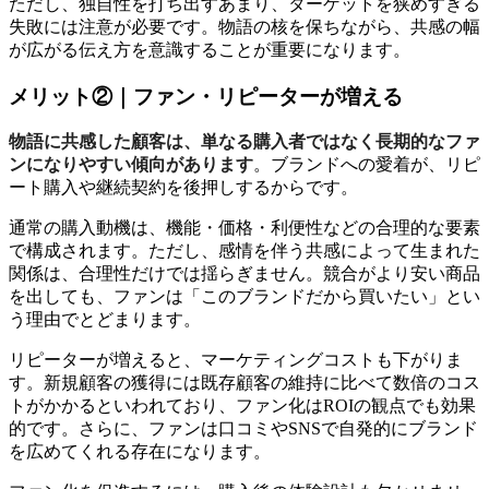
ただし、独自性を打ち出すあまり、ターゲットを狭めすぎる
失敗には注意が必要です。物語の核を保ちながら、共感の幅
が広がる伝え方を意識することが重要になります。
メリット②｜ファン・リピーターが増える
物語に共感した顧客は、単なる購入者ではなく長期的なファ
ンになりやすい傾向があります
。ブランドへの愛着が、リピ
ート購入や継続契約を後押しするからです。
通常の購入動機は、機能・価格・利便性などの合理的な要素
で構成されます。ただし、感情を伴う共感によって生まれた
関係は、合理性だけでは揺らぎません。競合がより安い商品
を出しても、ファンは「このブランドだから買いたい」とい
う理由でとどまります。
リピーターが増えると、マーケティングコストも下がりま
す。新規顧客の獲得には既存顧客の維持に比べて数倍のコス
トがかかるといわれており、ファン化はROIの観点でも効果
的です。さらに、ファンは口コミやSNSで自発的にブランド
を広めてくれる存在になります。