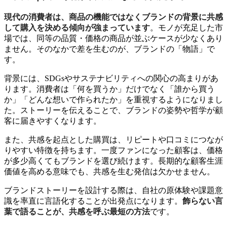
現代の消費者は、商品の機能ではなくブランドの背景に共感
して購入を決める傾向が強まっています
。モノが充足した市
場では、同等の品質・価格の商品が並ぶケースが少なくあり
ません。そのなかで差を生むのが、ブランドの「物語」で
す。
背景には、SDGsやサステナビリティへの関心の高まりがあ
ります。消費者は「何を買うか」だけでなく「誰から買う
か」「どんな想いで作られたか」を重視するようになりまし
た。ストーリーを伝えることで、ブランドの姿勢や哲学が顧
客に届きやすくなります。
また、共感を起点とした購買は、リピートや口コミにつなが
りやすい特徴を持ちます。一度ファンになった顧客は、価格
が多少高くてもブランドを選び続けます。長期的な顧客生涯
価値を高める意味でも、共感を生む発信は欠かせません。
ブランドストーリーを設計する際は、自社の原体験や課題意
識を率直に言語化することが出発点になります。
飾らない言
葉で語ることが、共感を呼ぶ最短の方法
です。