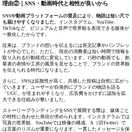
理由②｜SNS・動画時代と相性が良いから
SNSや動画プラットフォームの普及により、物語は短い尺で
も届けやすくなりました
。インスタグラム、YouTube、
TikTokなど、ビジュアルと音声で世界観を表現できる媒体が
一般化したからです。
従来は、ブランドの想いを伝えるには長文記事やパンフレッ
トが中心でした。ただし、現在の消費者は短い時間で情報を
取り入れる行動様式に変化しています。15秒の動画でも、創
業者の表情や工房の風景を見せることで、ブランドの世界観
を伝えられる時代になりました。
さらに、SNSは拡散性が高く、共感した投稿は自然に広がっ
ていきます。ユーザーが自発的にブランドの物語を語る
「UGC」が生まれやすくなり、広告費をかけずに認知を拡
大できる仕組みが整いました。
ストーリーブランディングをSNSで展開する際は、媒体ごと
の特性に合わせた発信が求められます。インスタグラムでは
写真の世界観、YouTubeでは映像の構成、X（旧Twitter）で
は言葉のリズムが重要になります。一貫したメッセージを保