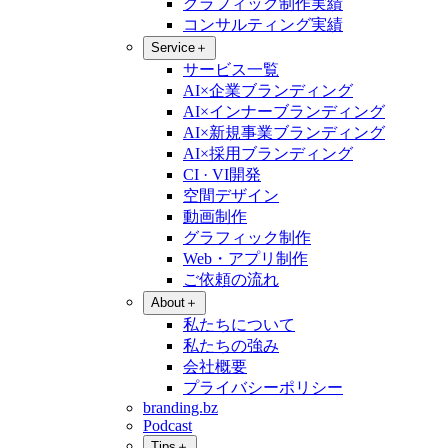
グラフィック制作実績
コンサルティング実績
Service
＋
サービス一覧
AI×企業ブランディング
AI×インナーブランディング
AI×新規事業ブランディング
AI×採用ブランディング
CI · VI開発
空間デザイン
動画制作
グラフィック制作
Web・アプリ制作
ご依頼の流れ
About
＋
私たちについて
私たちの強み
会社概要
プライバシーポリシー
branding.bz
Podcast
Tips
＋