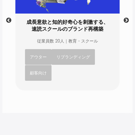
る
成長意欲と知的好奇心を刺激する、
速読スクールのブランド再構築
従業員数 20人｜教育・スクール
アウター
リブランディング
顧客向け