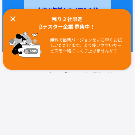
今すぐ無料トライアルを始
残り２社限定
める
βテスター企業 募集中！
無料で最新バージョンをいち早くお試
しいただけます。より使いやすいサー
ビスを一緒につくり上げませんか？
当社調べ（2025年5月現在）国内の主要ブランデ
ィング／コンサルティング企業50社を対象に、ノ
ーコードでブランド構築から学習・運用・共有ま
でを一貫提供し、かつ社員の行動称賛機能を備え
たクラウドサービス（SaaSを含む）の事例を調査
確認しました。
初調査レポート2025
↩︎
利用規約
プライバシーポリシー
問い合わせ
運営企業
ブランディング支援