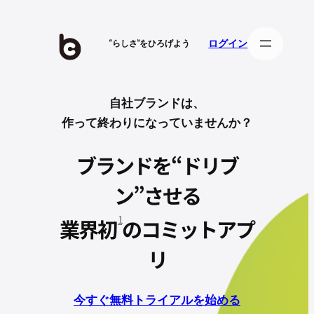
内
容
ログイン
“らしさ”をひろげよう
を
ス
キ
ッ
自社ブランドは、
プ
作って終わりになっていませんか？
ブランドを“ドリブ
ン”させる
1
業界初
のコミットアプ
リ
今すぐ無料トライアルを始める