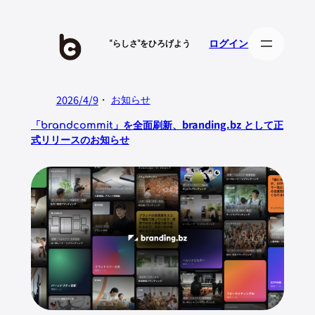
内
容
ログイン
“らしさ”をひろげよう
を
ス
キ
ッ
2026/4/9
・
お知らせ
プ
branding.bz
「brandcommit」を全面刷新、
として正
式リリースのお知らせ