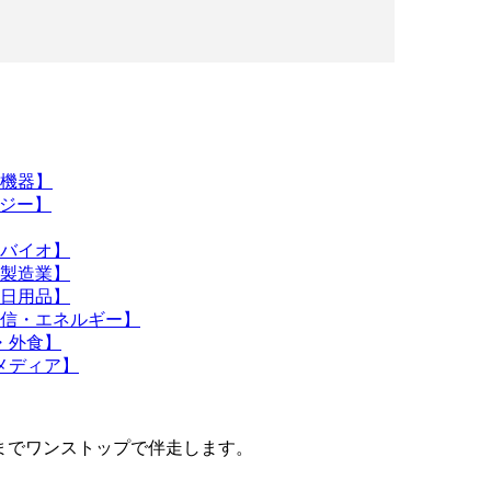
送機器】
ロジー】
・バイオ】
・製造業】
・日用品】
通信・エネルギー】
・外食】
メディア】
設計までワンストップで伴走します。