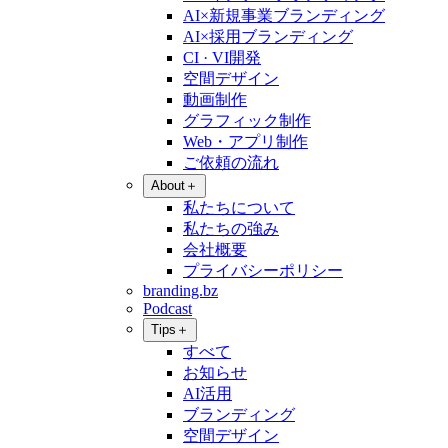
AI×新規事業ブランディング
AI×採用ブランディング
CI · VI開発
空間デザイン
動画制作
グラフィック制作
Web・アプリ制作
ご依頼の流れ
About
＋
私たちについて
私たちの強み
会社概要
プライバシーポリシー
branding.bz
Podcast
Tips
＋
すべて
お知らせ
AI活用
ブランディング
空間デザイン